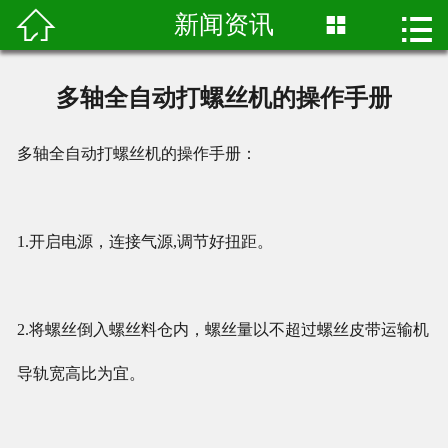

新闻资讯


网站首页
关于我们
多轴全自动打螺丝机的操作手册
产品展示
多轴全自动打螺丝机的操作手册：
成熟案例
真实视频
1.开启电源，连接气源,调节好扭距。
新闻资讯
2.将螺丝倒入螺丝料仓内，螺丝量以不超过螺丝皮带运输机
联系我们
导轨宽高比为宜。